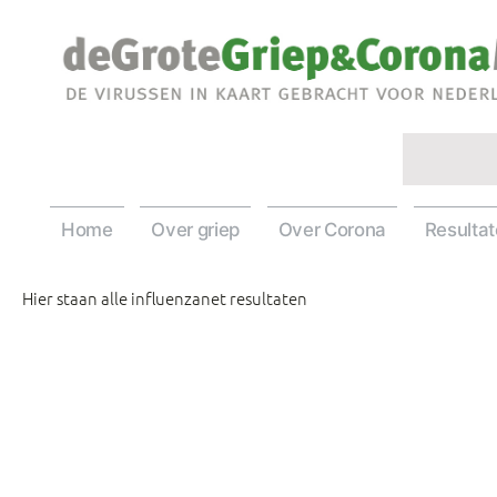
Ga
naar
de
inhoud
Home
Over griep
Over Corona
Resulta
Hier staan alle influenzanet resultaten