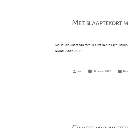
Met slaaptekort 
Mensen die minder dan zeven uur per nacht slapen krijgen
januari 2009 08:45
Geplaatst
Gepl
jari
14 januari 2009
Nieu
door
in
Chinese vrouw ste