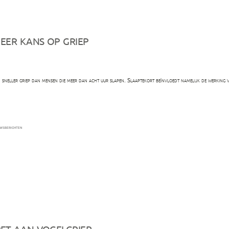
meer kans op griep
 sneller griep dan mensen die meer dan acht uur slapen. Slaaptekort beïnvloedt namelijk de werking v
aatst
wsberichten
rft aan vogelgriep