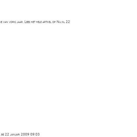
ie van vorig jaar. Lees het hele artikel op Nu.nl 22
 HLN.be 22 januari 2009 09:03