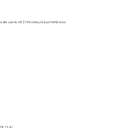
ds een jaar en het 21ste dodelijke slachtoffer sinds
 2009 13:41