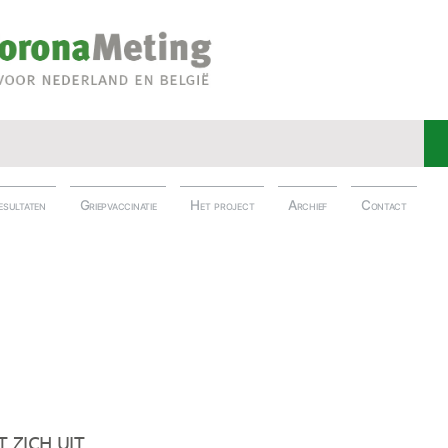
esultaten
Griepvaccinatie
Het project
Archief
Contact
t zich uit