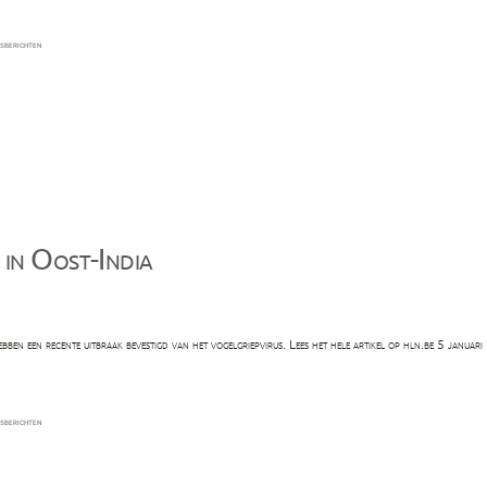
atst
sberichten
e in Oost-India
ebben een recente uitbraak bevestigd van het vogelgriepvirus. Lees het hele artikel op hln.be 5 janu
atst
sberichten