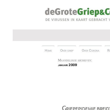
Ga
naar
de
inhoud
Home
Over griep
Over Corona
R
Maandelijkse archieven:
januari 2009
Griepepidemie breid