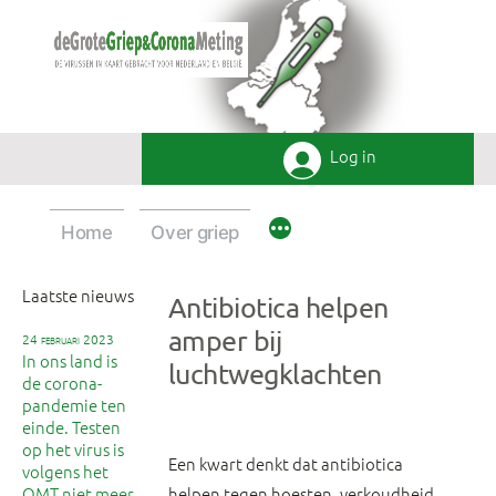
Ga
naar
de
inhoud
Log in
Home
Over griep
Laatste nieuws
Antibiotica helpen
amper bij
24 februari 2023
In ons land is
luchtwegklachten
de corona-
pandemie ten
einde. Testen
op het virus is
Een kwart denkt dat antibiotica
volgens het
OMT niet meer
helpen tegen hoesten, verkoudheid