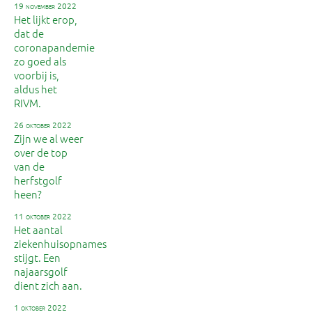
19 november 2022
Het lijkt erop,
dat de
coronapandemie
zo goed als
voorbij is,
aldus het
RIVM.
26 oktober 2022
Zijn we al weer
over de top
van de
herfstgolf
heen?
11 oktober 2022
Het aantal
ziekenhuisopnames
stijgt. Een
najaarsgolf
dient zich aan.
1 oktober 2022