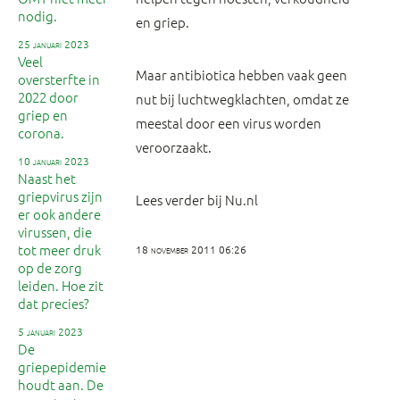
nodig.
en griep.
25 januari 2023
Veel
Maar antibiotica hebben vaak geen
oversterfte in
2022 door
nut bij luchtwegklachten, omdat ze
griep en
meestal door een virus worden
corona.
veroorzaakt.
10 januari 2023
Naast het
griepvirus zijn
Lees verder bij Nu.nl
er ook andere
virussen, die
tot meer druk
18 november 2011 06:26
op de zorg
leiden. Hoe zit
dat precies?
5 januari 2023
De
griepepidemie
houdt aan. De