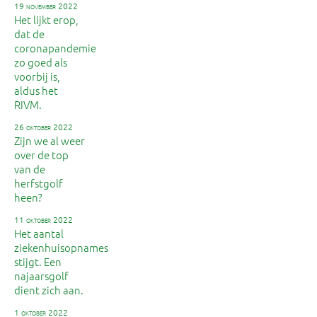
19 november 2022
Het lijkt erop,
dat de
coronapandemie
zo goed als
voorbij is,
aldus het
RIVM.
26 oktober 2022
Zijn we al weer
over de top
van de
herfstgolf
heen?
11 oktober 2022
Het aantal
ziekenhuisopnames
stijgt. Een
najaarsgolf
dient zich aan.
1 oktober 2022