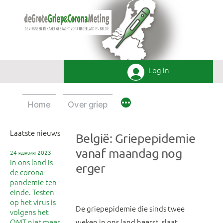
Ga
naar
de
inhoud
Log in
Home
Over griep
Laatste nieuws
België: Griepepidemie
vanaf maandag nog
24 februari 2023
In ons land is
erger
de corona-
pandemie ten
einde. Testen
op het virus is
De griepepidemie die sinds twee
volgens het
OMT niet meer
weken in ons land heerst, slaat