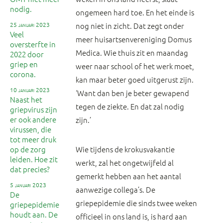
nodig.
ongemeen hard toe. En het einde is
25 januari 2023
nog niet in zicht. Dat zegt onder
Veel
meer huisartsenvereniging Domus
oversterfte in
Medica. Wie thuis zit en maandag
2022 door
griep en
weer naar school of het werk moet,
corona.
kan maar beter goed uitgerust zijn.
10 januari 2023
‘Want dan ben je beter gewapend
Naast het
tegen de ziekte. En dat zal nodig
griepvirus zijn
er ook andere
zijn.’
virussen, die
tot meer druk
op de zorg
Wie tijdens de krokusvakantie
leiden. Hoe zit
werkt, zal het ongetwijfeld al
dat precies?
gemerkt hebben aan het aantal
5 januari 2023
aanwezige collega’s. De
De
griepepidemie die sinds twee weken
griepepidemie
houdt aan. De
officieel in ons land is, is hard aan