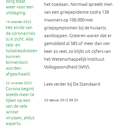
zorg staat
het toeslaan. Normaal spreekt men
weer voor een
van een griepepidemie zodra 138
uitdaging.
inwoners op 100.000 met
14 december 2022
Het einde van
griepsymptomen bij de huisarts
de coronacrisis
aankloppen. Gisteren waren dat er
is in zicht. Alle
gemiddeld al 585 of meer dan vier
test- en
isolatieadviezen
keer zo veel, zo blijkt uit cijfers van
kunnen
het Wetenschappelijk Instituut
binnenkort
Volksgezondheid (WIV).
worden
afgeschaald.
22 november 2022
Lees verder bij De Standaard
Corona begint
steeds meer te
lijken op een
23 februari 2012 09:33
van de vele
winter
virussen, aldus
experts.