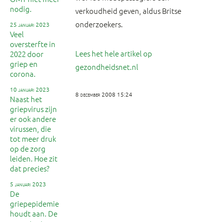
nodig.
verkoudheid geven, aldus Britse
onderzoekers.
25 januari 2023
Veel
oversterfte in
Lees het hele artikel op
2022 door
griep en
gezondheidsnet.nl
corona.
10 januari 2023
8 december 2008 15:24
Naast het
griepvirus zijn
er ook andere
virussen, die
tot meer druk
op de zorg
leiden. Hoe zit
dat precies?
5 januari 2023
De
griepepidemie
houdt aan. De