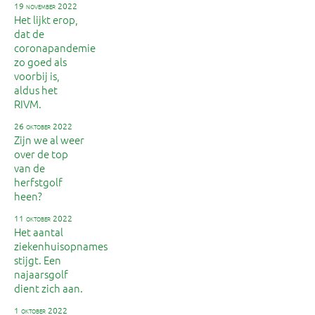
19 november 2022
Het lijkt erop,
dat de
coronapandemie
zo goed als
voorbij is,
aldus het
RIVM.
26 oktober 2022
Zijn we al weer
over de top
van de
herfstgolf
heen?
11 oktober 2022
Het aantal
ziekenhuisopnames
stijgt. Een
najaarsgolf
dient zich aan.
1 oktober 2022