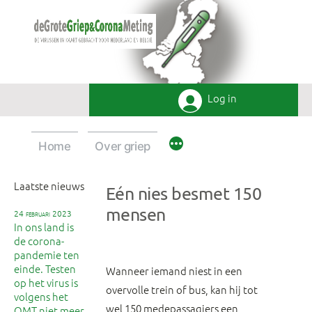
Ga
naar
de
inhoud
Log in
Home
Over griep
Laatste nieuws
Eén nies besmet 150
mensen
24 februari 2023
In ons land is
de corona-
pandemie ten
einde. Testen
Wanneer iemand niest in een
op het virus is
overvolle trein of bus, kan hij tot
volgens het
wel 150 medepassagiers een
OMT niet meer