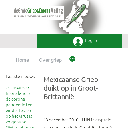
Ga
naar
de
inhoud
Log in
Home
Over griep
Laatste nieuws
Mexicaanse Griep
duikt op in Groot-
24 februari 2023
In ons land is
Brittannië
de corona-
pandemie ten
einde. Testen
op het virus is
13 december 2010 – H1N1 verspreidt
volgens het
OMT niet meer
zich nog steeds. In Groot-Brittannië