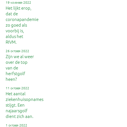
19 november 2022
Het lijkt erop,
dat de
coronapandemie
zo goed als
voorbij is,
aldus het
RIVM.
26 oktober 2022
Zijn we al weer
over de top
van de
herfstgolf
heen?
11 oktober 2022
Het aantal
ziekenhuisopnames
stijgt. Een
najaarsgolf
dient zich aan.
1 oktober 2022