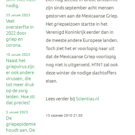
nodig.
zijn sinds september acht mensen
25 januari 2023
gestorven aan de Mexicaanse Griep.
Veel
Het griepseizoen startte in het
oversterfte in
Verenigd Koninkrijk eerder dan in
2022 door
griep en
de meeste andere Europese landen.
corona.
Toch ziet het er voorlopig naar uit
10 januari 2023
dat de Mexicaanse Griep voorlopig
Naast het
nog niet is uitgeroeid. H1N1 zal ook
griepvirus zijn
er ook andere
deze winter de nodige slachtoffers
virussen, die
eisen.
tot meer druk
op de zorg
leiden. Hoe zit
Lees verder bij
Scientias.nl
dat precies?
5 januari 2023
13 december 2010 21:50
De
griepepidemie
houdt aan. De