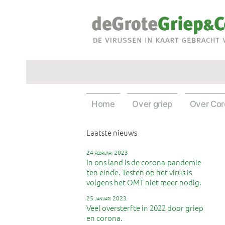
Ga
naar
de
inhoud
Home
Over griep
Over Co
Laatste nieuws
24 februari 2023
In ons land is de corona-pandemie
ten einde. Testen op het virus is
volgens het OMT niet meer nodig.
25 januari 2023
Veel oversterfte in 2022 door griep
en corona.