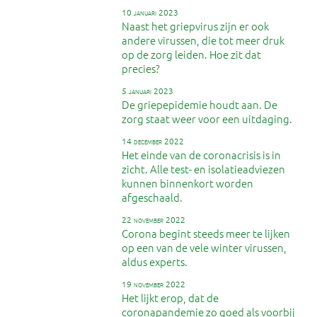
10 januari 2023
Naast het griepvirus zijn er ook
andere virussen, die tot meer druk
op de zorg leiden. Hoe zit dat
precies?
5 januari 2023
De griepepidemie houdt aan. De
zorg staat weer voor een uitdaging.
14 december 2022
Het einde van de coronacrisis is in
zicht. Alle test- en isolatieadviezen
kunnen binnenkort worden
afgeschaald.
22 november 2022
Corona begint steeds meer te lijken
op een van de vele winter virussen,
aldus experts.
19 november 2022
Het lijkt erop, dat de
coronapandemie zo goed als voorbij