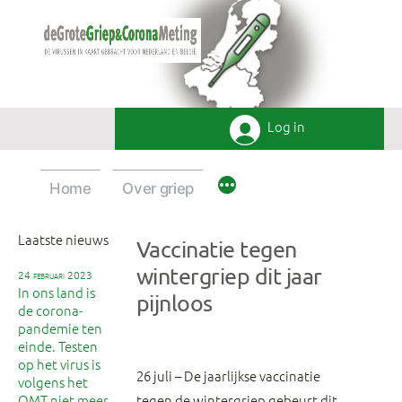
Ga
naar
de
inhoud
Log in
Home
Over griep
Laatste nieuws
Vaccinatie tegen
wintergriep dit jaar
24 februari 2023
In ons land is
pijnloos
de corona-
pandemie ten
einde. Testen
op het virus is
26 juli – De jaarlijkse vaccinatie
volgens het
OMT niet meer
tegen de wintergriep gebeurt dit