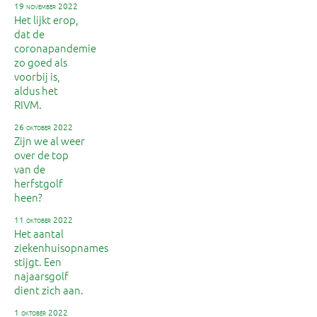
19 november 2022
Het lijkt erop,
dat de
coronapandemie
zo goed als
voorbij is,
aldus het
RIVM.
26 oktober 2022
Zijn we al weer
over de top
van de
herfstgolf
heen?
11 oktober 2022
Het aantal
ziekenhuisopnames
stijgt. Een
najaarsgolf
dient zich aan.
1 oktober 2022