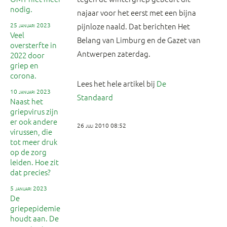
nodig.
najaar voor het eerst met een bijna
25 januari 2023
pijnloze naald. Dat berichten Het
Veel
Belang van Limburg en de Gazet van
oversterfte in
Antwerpen zaterdag.
2022 door
griep en
corona.
Lees het hele artikel bij
De
10 januari 2023
Standaard
Naast het
griepvirus zijn
er ook andere
26 juli 2010 08:52
virussen, die
tot meer druk
op de zorg
leiden. Hoe zit
dat precies?
5 januari 2023
De
griepepidemie
houdt aan. De