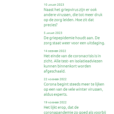
10 januari 2023
Naast het griepvirus zijn er ook
andere virussen, die tot meer druk
op de zorg leiden. Hoe zit dat
precies?
5 januari 2023
De griepepidemie houdt aan. De
zorg staat weer voor een uitdaging.
14 december 2022
Het einde van de coronacrisis is in
zicht. Alle test- en isolatieadviezen
kunnen binnenkort worden
afgeschaald.
22 november 2022
Corona begint steeds meer te lijken
op een van de vele winter virussen,
aldus experts.
19 november 2022
Het lijkt erop, dat de
coronapandemie zo goed als voorbij