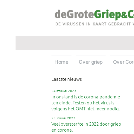
Ga
naar
de
inhoud
Home
Over griep
Over Co
Laatste nieuws
24 februari 2023
In ons land is de corona-pandemie
ten einde. Testen op het virus is
volgens het OMT niet meer nodig.
25 januari 2023
Veel oversterfte in 2022 door griep
en corona.