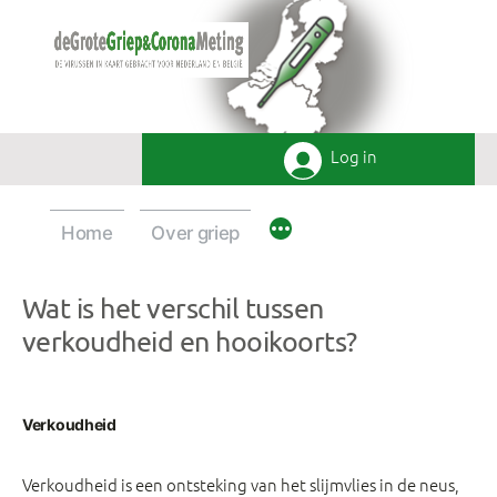
Ga
naar
de
inhoud
Log in
Home
Over griep
Wat is het verschil tussen
verkoudheid en hooikoorts?
Verkoudheid
Verkoudheid is een ontsteking van het slijmvlies in de neus,