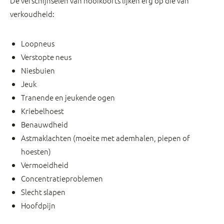
De verschijnselen van hooikoorts lijken erg op die van
verkoudheid:
Loopneus
Verstopte neus
Niesbuien
Jeuk
Tranende en jeukende ogen
Kriebelhoest
Benauwdheid
Astmaklachten (moeite met ademhalen, piepen of
hoesten)
Vermoeidheid
Concentratieproblemen
Slecht slapen
Hoofdpijn