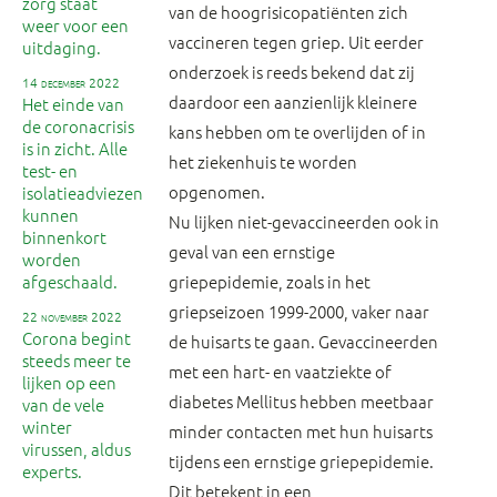
zorg staat
van de hoogrisicopatiënten zich
weer voor een
vaccineren tegen griep. Uit eerder
uitdaging.
onderzoek is reeds bekend dat zij
14 december 2022
daardoor een aanzienlijk kleinere
Het einde van
de coronacrisis
kans hebben om te overlijden of in
is in zicht. Alle
het ziekenhuis te worden
test- en
opgenomen.
isolatieadviezen
kunnen
Nu lijken niet-gevaccineerden ook in
binnenkort
geval van een ernstige
worden
afgeschaald.
griepepidemie, zoals in het
griepseizoen 1999-2000, vaker naar
22 november 2022
Corona begint
de huisarts te gaan. Gevaccineerden
steeds meer te
met een hart- en vaatziekte of
lijken op een
diabetes Mellitus hebben meetbaar
van de vele
winter
minder contacten met hun huisarts
virussen, aldus
tijdens een ernstige griepepidemie.
experts.
Dit betekent in een