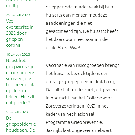
nodig.
griepperiode minder vaak bij hun
huisarts dan mensen met deze
25 januari 2023
Veel
aandoeningen die niet
oversterfte in
gevaccineerd zijn. De huisarts heeft
2022 door
griep en
het daardoor meetbaar minder
corona.
druk.
Bron: Nivel
10 januari 2023
Naast het
Vaccinatie van risicogroepen brengt
griepvirus zijn
er ook andere
het huisarts bezoek tijdens een
virussen, die
ernstige griepepidemie flink terug.
tot meer druk
Dat blijkt uit onderzoek, uitgevoerd
op de zorg
leiden. Hoe zit
in opdracht van het College voor
dat precies?
Zorgverzekeringen (CvZ) in het
5 januari 2023
kader van het Nationaal
De
Programma Grieppreventie.
griepepidemie
houdt aan. De
Jaarlijks laat ongeveer driekwart