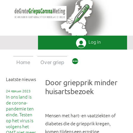
Ga
naar
de
inhoud
Log in
Home
Over griep
Laatste nieuws
Door griepprik minder
huisartsbezoek
24 februari 2023
In ons land is
de corona-
pandemie ten
einde. Testen
Mensen met hart- en vaatziekten of
op het virus is
diabetes die de griepprik kregen,
volgens het
komen tijdens een ernstige
OMT niet meer