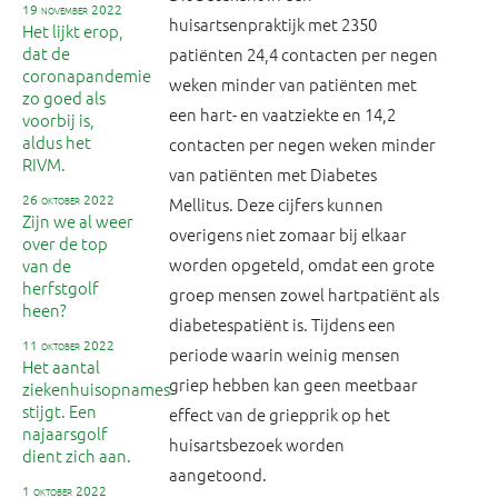
19 november 2022
huisartsenpraktijk met 2350
Het lijkt erop,
dat de
patiënten 24,4 contacten per negen
coronapandemie
weken minder van patiënten met
zo goed als
een hart- en vaatziekte en 14,2
voorbij is,
aldus het
contacten per negen weken minder
RIVM.
van patiënten met Diabetes
26 oktober 2022
Mellitus. Deze cijfers kunnen
Zijn we al weer
overigens niet zomaar bij elkaar
over de top
worden opgeteld, omdat een grote
van de
herfstgolf
groep mensen zowel hartpatiënt als
heen?
diabetespatiënt is. Tijdens een
11 oktober 2022
periode waarin weinig mensen
Het aantal
griep hebben kan geen meetbaar
ziekenhuisopnames
stijgt. Een
effect van de griepprik op het
najaarsgolf
huisartsbezoek worden
dient zich aan.
aangetoond.
1 oktober 2022