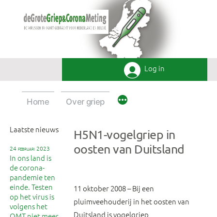
Ga
naar
de
inhoud
Log in
Home
Over griep
Laatste nieuws
H5N1-vogelgriep in
oosten van Duitsland
24 februari 2023
In ons land is
de corona-
pandemie ten
einde. Testen
11 oktober 2008 – Bij een
op het virus is
pluimveehouderij in het oosten van
volgens het
Duitsland is vogelgriep
OMT niet meer