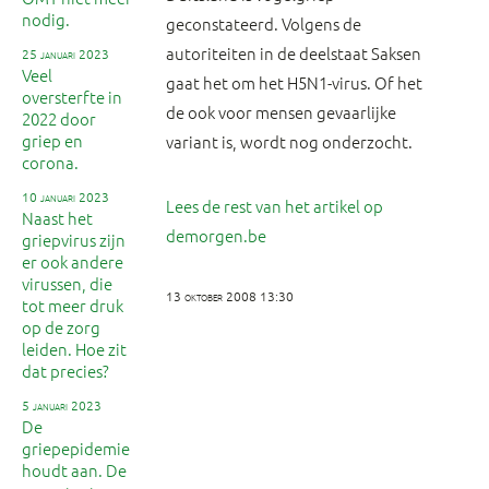
nodig.
geconstateerd. Volgens de
autoriteiten in de deelstaat Saksen
25 januari 2023
Veel
gaat het om het H5N1-virus. Of het
oversterfte in
de ook voor mensen gevaarlijke
2022 door
griep en
variant is, wordt nog onderzocht.
corona.
10 januari 2023
Lees de rest van het artikel op
Naast het
demorgen.be
griepvirus zijn
er ook andere
virussen, die
13 oktober 2008 13:30
tot meer druk
op de zorg
leiden. Hoe zit
dat precies?
5 januari 2023
De
griepepidemie
houdt aan. De