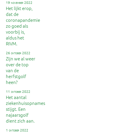
19 november 2022
Het lijkt erop,
dat de
coronapandemie
zo goed als
voorbij is,
aldus het
RIVM.
26 oktober 2022
Zijn we al weer
over de top
van de
herfstgolf
heen?
11 oktober 2022
Het aantal
ziekenhuisopnames
stijgt. Een
najaarsgolf
dient zich aan.
1 oktober 2022