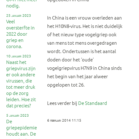
nodig.
25 januari 2023
In China is een vrouw overleden aan
Veel
het H10N8-virus. Het is niet duidelijk
oversterfte in
2022 door
of het nieuw type vogelgriep ook
griep en
van mens tot mens overgedragen
corona.
wordt. Ondertussen is het aantal
10 januari 2023
doden door het ‘oude’
Naast het
vogelgriepvirus H7N9 in China sinds
griepvirus zijn
er ook andere
het begin van het jaar alweer
virussen, die
opgelopen tot 26.
tot meer druk
op de zorg
leiden. Hoe zit
Lees verder bij
De Standaard
dat precies?
5 januari 2023
6 februari 2014 11:15
De
griepepidemie
houdt aan. De