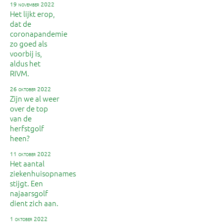
19 november 2022
Het lijkt erop,
dat de
coronapandemie
zo goed als
voorbij is,
aldus het
RIVM.
26 oktober 2022
Zijn we al weer
over de top
van de
herfstgolf
heen?
11 oktober 2022
Het aantal
ziekenhuisopnames
stijgt. Een
najaarsgolf
dient zich aan.
1 oktober 2022