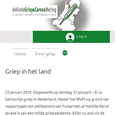
Ga
naar
de
inhoud
Log in
Home
Over griep
Griep in het land
25 januari 2016 (bijgewerkt op zondag 31 januari) – Er is
behoorlijk griep in Nederland. Nadat het RIVM op grond van
rapportages van peilstations van huisartsen al meldde dat er
sprake is van een milde griepepidemie, blijkt nu ook uit de